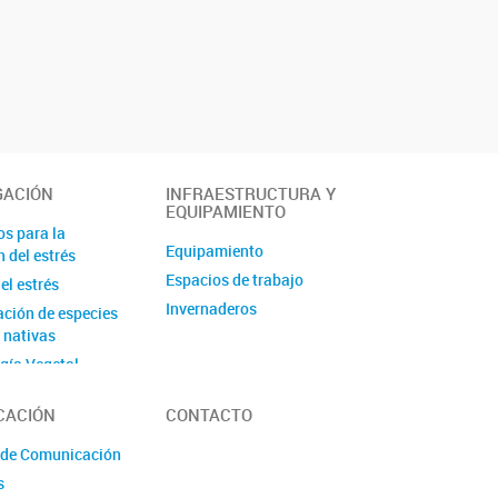
GACIÓN
INFRAESTRUCTURA Y
EQUIPAMIENTO
s para la
Equipamiento
 del estrés
Espacios de trabajo
el estrés
Invernaderos
ción de especies
s nativas
ogía Vegetal
y Diseño de Paisaje
CACIÓN
CONTACTO
tabólico
 del estrés
 de Comunicación
alino y nutricional
s