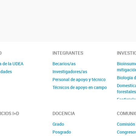
O
INTEGRANTES
INVESTI
a de la UDEA
Becarios/as
Bioinsumo
mitigación
idades
Investigadores/as
Biología d
Personal de apoyo y técnico
Domestica
Técnicos de apoyo en campo
forestale
Ecofisiol
Ecología 
ICIOS I+D
DOCENCIA
COMUNI
Estrés me
Fisiología
Grado
Comisión
salino/alc
Posgrado
Congreso