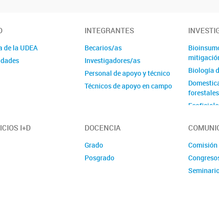
O
INTEGRANTES
INVESTI
a de la UDEA
Becarios/as
Bioinsumo
mitigación
idades
Investigadores/as
Biología d
Personal de apoyo y técnico
Domestica
Técnicos de apoyo en campo
forestale
Ecofisiol
Ecología 
ICIOS I+D
DOCENCIA
COMUNI
Estrés me
Fisiología
Grado
Comisión
salino/alc
Posgrado
Congreso
Fisiologí
Seminari
Investiga
animal
Mejoramie
medicina