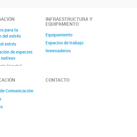
GACIÓN
INFRAESTRUCTURA Y
EQUIPAMIENTO
s para la
Equipamiento
 del estrés
Espacios de trabajo
el estrés
Invernaderos
ción de especies
s nativas
ogía Vegetal
y Diseño de Paisaje
CACIÓN
CONTACTO
tabólico
 del estrés
 de Comunicación
alino y nutricional
s
a microbiana
os
ción en sanidad
nto de cannabis
l y cáñamo